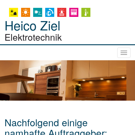
Heico Ziel
Elektrotechnik
Togg
navi
Nachfolgend einige
namhafte Auftraggeber: